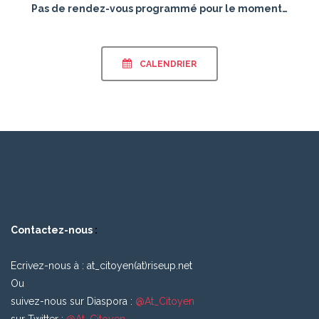
Pas de rendez-vous programmé pour le moment…
CALENDRIER
Contactez-nous
:
Ecrivez-nous à :
at_citoyen(at)riseup.ne
t
Ou
suivez-nous sur Diaspora :
@At_Citoyen
sur Twitter :
@At_Citoyen