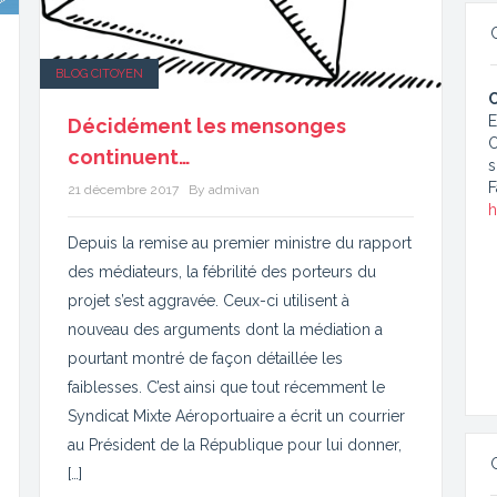
BLOG CITOYEN
C
E
Décidément les mensonges
continuent…
s
F
21 décembre 2017
By admivan
h
Depuis la remise au premier ministre du rapport
des médiateurs, la fébrilité des porteurs du
projet s’est aggravée. Ceux-ci utilisent à
nouveau des arguments dont la médiation a
pourtant montré de façon détaillée les
faiblesses. C’est ainsi que tout récemment le
Syndicat Mixte Aéroportuaire a écrit un courrier
au Président de la République pour lui donner,
[…]