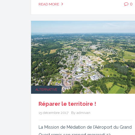
0
READ MORE
ALTERNATIVE
Réparer le territoire !
15 décembre 2017
By admivan
La Mission de Médiation de l’Aéroport du Grand
Ouest remis son rapport mercredi 13