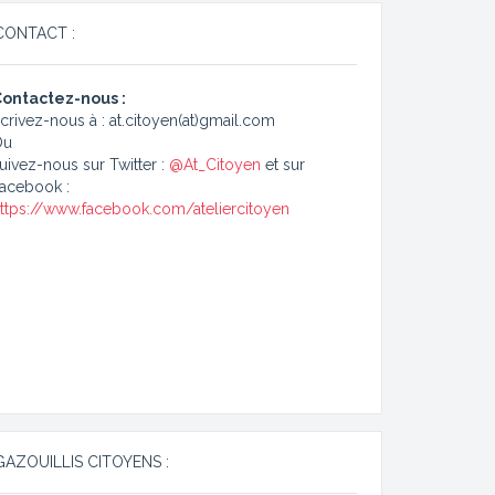
CONTACT :
ontactez-nous :
crivez-nous à : at.citoyen(at)gmail.com
Ou
uivez-nous sur Twitter :
@At_Citoyen
et sur
acebook :
ttps://www.facebook.com/ateliercitoyen
GAZOUILLIS CITOYENS :