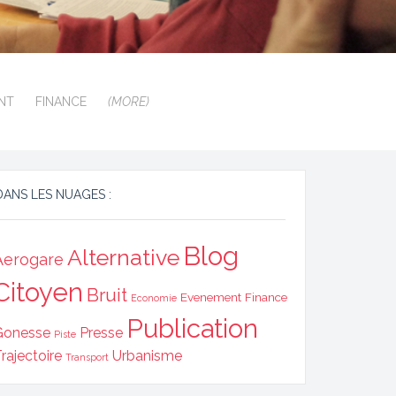
NT
FINANCE
(MORE)
DANS LES NUAGES :
Blog
Alternative
Aerogare
Citoyen
Bruit
Evenement
Finance
Economie
Publication
Gonesse
Presse
Piste
rajectoire
Urbanisme
Transport