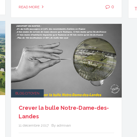
0
READ MORE
T
BLOG CITOYEN
Crever la bulle Notre-Dame-des-
Landes
11 décembre 2017
By admivan