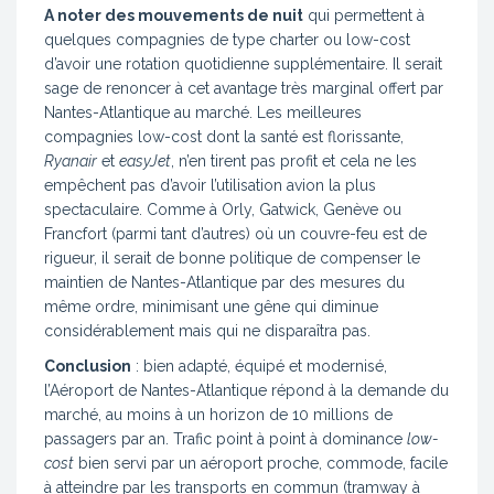
A noter des mouvements de nuit
qui permettent à
quelques compagnies de type charter ou low-cost
d’avoir une rotation quotidienne supplémentaire. Il serait
sage de renoncer à cet avantage très marginal offert par
Nantes-Atlantique au marché. Les meilleures
compagnies low-cost dont la santé est florissante,
Ryanair
et
easyJet
, n’en tirent pas profit et cela ne les
empêchent pas d’avoir l’utilisation avion la plus
spectaculaire. Comme à Orly, Gatwick, Genève ou
Francfort (parmi tant d’autres) où un couvre-feu est de
rigueur, il serait de bonne politique de compenser le
maintien de Nantes-Atlantique par des mesures du
même ordre, minimisant une gêne qui diminue
considérablement mais qui ne disparaîtra pas.
Conclusion
: bien adapté, équipé et modernisé,
l’Aéroport de Nantes-Atlantique répond à la demande du
marché, au moins à un horizon de 10 millions de
passagers par an. Trafic point à point à dominance
low-
cost
bien servi par un aéroport proche, commode, facile
à atteindre par les transports en commun (tramway à