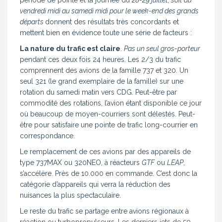
vendredi midi au samedi midi pour le week-end des grands
départs
donnent des résultats très concordants et
mettent bien en évidence toute une série de facteurs :
La nature du trafic est claire
.
Pas un seul gros-porteur
pendant ces deux fois 24 heures. Les 2/3 du trafic
comprennent des avions de la famille 737 et 320. Un
seul 321 (le grand exemplaire de la famille) sur une
rotation du samedi matin vers CDG. Peut-être par
commodité des rotations, l’avion étant disponible ce jour
où beaucoup de moyen-courriers sont délestés. Peut-
être pour satisfaire une pointe de trafic long-courrier en
correspondance.
Le remplacement de ces avions par des appareils de
type 737MAX ou 320NEO, à réacteurs
GTF
ou
LEAP
,
s’accélère. Près de 10.000 en commande. C’est donc la
catégorie d’appareils qui verra la réduction des
nuisances la plus spectaculaire.
Le reste du trafic se partage entre avions régionaux à
réaction ou turbopropulseurs. Les derniers jets de 50