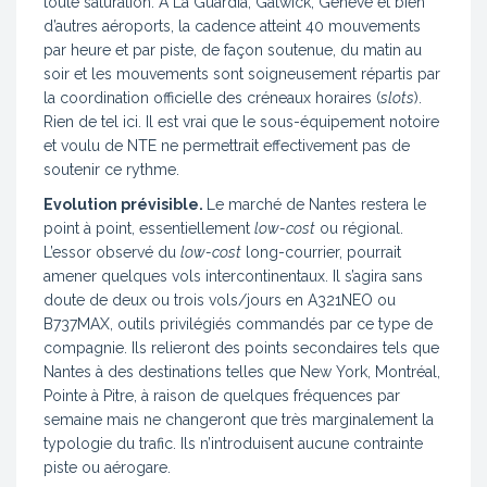
toute saturation. A La Guardia, Gatwick, Genève et bien
d’autres aéroports, la cadence atteint 40 mouvements
par heure et par piste, de façon soutenue, du matin au
soir et les mouvements sont soigneusement répartis par
la coordination officielle des créneaux horaires (
slots
).
Rien de tel ici. Il est vrai que le sous-équipement notoire
et voulu de NTE ne permettrait effectivement pas de
soutenir ce rythme.
Evolution prévisible.
Le marché de Nantes restera le
point à point, essentiellement
low-cost
ou régional.
L’essor observé du
low-cost
long-courrier, pourrait
amener quelques vols intercontinentaux. Il s’agira sans
doute de deux ou trois vols/jours en A321NEO ou
B737MAX, outils privilégiés commandés par ce type de
compagnie. Ils relieront des points secondaires tels que
Nantes à des destinations telles que New York, Montréal,
Pointe à Pitre, à raison de quelques fréquences par
semaine mais ne changeront que très marginalement la
typologie du trafic. Ils n’introduisent aucune contrainte
piste ou aérogare.