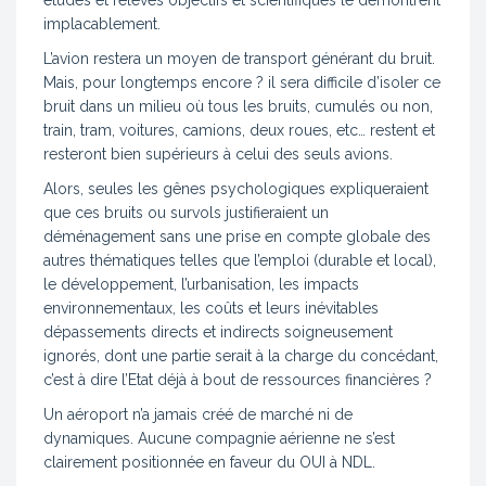
études et relevés objectifs et scientifiques le démontrent
implacablement.
L’avion restera un moyen de transport générant du bruit.
Mais, pour longtemps encore ? il sera difficile d’isoler ce
bruit dans un milieu où tous les bruits, cumulés ou non,
train, tram, voitures, camions, deux roues, etc… restent et
resteront bien supérieurs à celui des seuls avions.
Alors, seules les gênes psychologiques expliqueraient
que ces bruits ou survols justifieraient un
déménagement sans une prise en compte globale des
autres thématiques telles que l’emploi (durable et local),
le développement, l’urbanisation, les impacts
environnementaux, les coûts et leurs inévitables
dépassements directs et indirects soigneusement
ignorés, dont une partie serait à la charge du concédant,
c’est à dire l’Etat déjà à bout de ressources financières ?
Un aéroport n’a jamais créé de marché ni de
dynamiques. Aucune compagnie aérienne ne s’est
clairement positionnée en faveur du OUI à NDL.